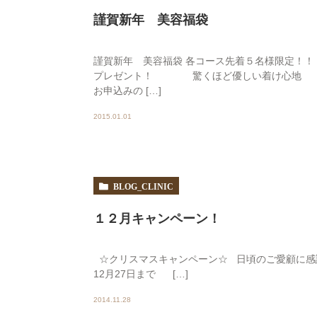
謹賀新年 美容福袋
謹賀新年 美容福袋 各コース先着５名様限定！！
プレゼント！ 驚くほど優しい着け心地
お申込みの […]
2015.01.01
BLOG_CLINIC
１２月キャンペーン！
☆クリスマスキャンペーン☆ 日頃のご愛顧に感謝
12月27日まで […]
2014.11.28